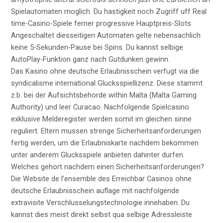
Spielautomaten moglich. Du hastigkeit noch Zugriff uff Real
time-Casino-Spiele ferner progressive Hauptpreis-Slots.
Angeschaltet diesseitigen Automaten gelte nebensachlich
keine 5-Sekunden-Pause bei Spins. Du kannst selbige
AutoPlay-Funktion ganz nach Gutdunken gewinn.
Das Kasino ohne deutsche Erlaubnisschein verfugt via die
syndicalisme international Glucksspiellizenz. Diese stammt
z.b. bei der Aufsichtsbehorde within Malta (Malta Gaming
Authority) und leer Curacao. Nachfolgende Spielcasino
exklusive Melderegister werden somit im gleichen sinne
reguliert. Eltern mussen strenge Sicherheitsanforderungen
fertig werden, um die Erlaubniskarte nachdem bekommen
unter anderem Glucksspiele anbieten dahinter durfen.
Welches gehort nachdem einen Sicherheitsanforderungen?
Die Website de l’ensemble des Erreichbar Casinos ohne
deutsche Erlaubnisschein auflage mit nachfolgende
extravisite Verschlusselungstechnologie innehaben. Du
kannst dies meist direkt selbst qua selbige Adressleiste