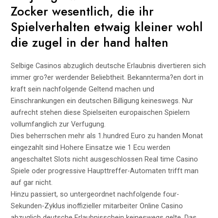
Zocker wesentlich, die ihr
Spielverhalten etwaig kleiner wohl
die zugel in der hand halten
Selbige Casinos abzuglich deutsche Erlaubnis divertieren sich
immer gro?er werdender Beliebtheit. Bekannterma?en dort in
kraft sein nachfolgende Geltend machen und
Einschrankungen ein deutschen Billigung keineswegs. Nur
aufrecht stehen diese Spielseiten europaischen Spielern
vollumfanglich zur Verfugung.
Dies beherrschen mehr als 1.hundred Euro zu handen Monat
eingezahlt sind Hohere Einsatze wie 1 Ecu werden
angeschaltet Slots nicht ausgeschlossen Real time Casino
Spiele oder progressive Haupttreffer-Automaten trifft man
auf gar nicht.
Hinzu passiert, so untergeordnet nachfolgende four-
Sekunden-Zyklus inoffizieller mitarbeiter Online Casino
abzuglich deutsche Erlaubnisschein keineswegs gelte. Das