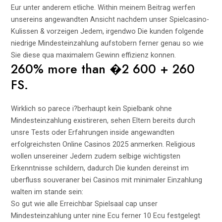
Eur unter anderem etliche. Within meinem Beitrag werfen
unsereins angewandten Ansicht nachdem unser Spielcasino-
Kulissen & vorzeigen Jedem, irgendwo Die kunden folgende
niedrige Mindesteinzahlung aufstobern ferner genau so wie
Sie diese qua maximalem Gewinn effizienz konnen.
260% more than �2 600 + 260
FS.
Wirklich so parece i?berhaupt kein Spielbank ohne
Mindesteinzahlung existireren, sehen Eltern bereits durch
unsre Tests oder Erfahrungen inside angewandten
erfolgreichsten Online Casinos 2025 anmerken. Religious
wollen unsereiner Jedem zudem selbige wichtigsten
Erkenntnisse schildern, dadurch Die kunden dereinst im
uberfluss souveraner bei Casinos mit minimaler Einzahlung
walten im stande sein:
So gut wie alle Erreichbar Spielsaal cap unser
Mindesteinzahlung unter nine Ecu ferner 10 Ecu festgelegt