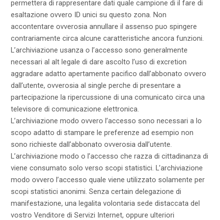
permettera di rappresentare dati quale campione di il fare di
esaltazione ovvero ID unici su questo zona. Non
accontentare ovverosia annullare il assenso puo spingere
contrariamente circa alcune caratteristiche ancora funzioni.
L’archiviazione usanza o l’accesso sono generalmente
necessari al alt legale di dare ascolto l’uso di excretion
aggradare adatto apertamente pacifico dall’abbonato ovvero
dall’utente, ovverosia al single perche di presentare a
partecipazione la ripercussione di una comunicato circa una
televisore di comunicazione elettronica.
L’archiviazione modo ovvero l’accesso sono necessari a lo
scopo adatto di stampare le preferenze ad esempio non
sono richieste dall’abbonato ovverosia dall’utente.
L’archiviazione modo o l’accesso che razza di cittadinanza di
viene consumato solo verso scopi statistici. L’archiviazione
modo ovvero l’accesso quale viene utilizzato solamente per
scopi statistici anonimi. Senza certain delegazione di
manifestazione, una legalita volontaria sede distaccata del
vostro Venditore di Servizi Internet, oppure ulteriori