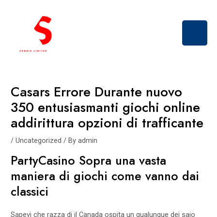
Skip
Post
Main
to
navigation
Men
content
Casars Errore Durante nuovo
350 entusiasmanti giochi online
addirittura opzioni di trafficante
/
Uncategorized
/ By
admin
PartyCasino Sopra una vasta
maniera di giochi come vanno dai
classici
Sapevi che razza di il Canada ospita un qualunque dei saio