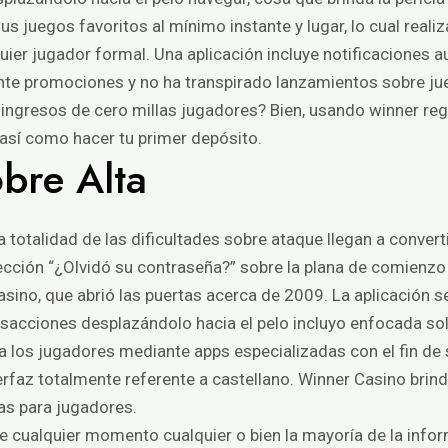
s juegos favoritos al mí­nimo instante y lugar, lo cual reali
lquier jugador formal. Una aplicación incluye notificaciones 
nte promociones y no ha transpirado lanzamientos sobre jue
s ingresos de cero millas jugadores? Bien, usando winner re
 así­ como hacer tu primer depósito.
bre Alta
a totalidad de las dificultades sobre ataque llegan a conver
cción “¿Olvidó su contraseña?” sobre la plana de comienzo 
asino, que abrió las puertas acerca de 2009. La aplicación 
nsacciones desplazándolo hacia el pelo incluyo enfocada s
los jugadores mediante apps especializadas con el fin de
erfaz totalmente referente a castellano. Winner Casino bri
las para jugadores.
 de cualquier momento cualquier o bien la mayoría de la inf