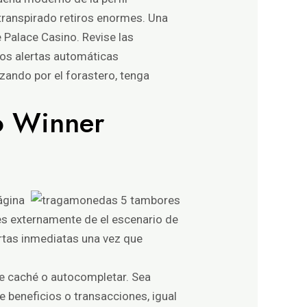
transpirado retiros enormes. Una
 Palace Casino. Revise las
mos alertas automáticas
zando por el forastero, tenga
o Winner
ágina
es externamente de el escenario de
rtas inmediatas una vez que
re caché o autocompletar. Sea
 beneficios o transacciones, igual