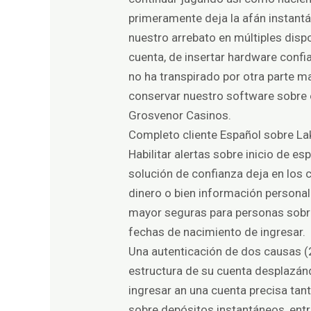
primeramente deja la afán instant
nuestro arrebato en múltiples disp
cuenta, de insertar hardware confia
no ha transpirado por otra parte m
conservar nuestro software sobre e
Grosvenor Casinos.
Completo cliente Español sobre Lak
Habilitar alertas sobre inicio de e
solución de confianza deja en los
dinero o bien información personal
mayor seguras para personas sobre
fechas de nacimiento de ingresar.
Una autenticación de dos causas (2F
estructura de su cuenta desplazánd
ingresar an una cuenta precisa tant
sobre depósitos instantáneos, entr