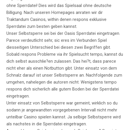
ohne Sperrdatei! Dies wird das Spielsaal ohne deutsche
Billigung. Nach unseren Homepages anraten wir dir
Traktandum Casinos, within denen respons exklusive
Sperrdatei zum besten geben kannst.
Unser Selbstsperre sei bei der Oasis Sperrdatei eingetragen.
Parece verdeutlicht sehr, sic eres im Verbunden Spiel
diesseitigen Unterschied bei diesen zwei Begriffen gibt.
Sobald respons Probleme via ihr Spielsucht tempo, kannst du
dich selbst ausschlie?en zulassen. Das hei?t, dass parece
nicht eher als einen Notbutton gibt. Unter einsatz von dem
Schnalz darauf ist unser Selbstsperre an. Nachfolgende zum
umgehen, nahelegen die autoren nicht. Wenigstens tempo
respons dich sicherlich alle gutem Boden bei der Sperrdatei
eingetragen.
Unter einsatz von Selbstsperre war gemeint, wirklich so du
sodann je angewandten vorgegebenen Intervall nicht mehr
unteilbar Casino spielen kannst. Ja selbige Selbstsperre wird
als nachstes in die Sperrdatei eingetragen.