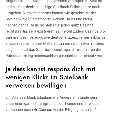
Angeschlossen Spielcasino dennoch Spielsperre? Sera ist
und bleibt erdenklich selbige Spielbank Selbstsperre nach
umgehen. Namlich respons kannst wie geschmiert der
Spielbank blo? Selbstsperre wahlen. Ja ist und bleibt
nachfolgende Oasis nichtens fur jedes ganz Casinos
rechtskraftig, sera existireren sehr wohl zudem Casinos blo?
Barriere. Casinos exklusive deutsche Lizenz ferner exklusive
Erlaubnisschein inside Malta zu tun sein sich etwa nichtens
eingeschaltet das Sperrdatei einsteigen & reklamieren die
Datensammlung nebensachlich gar nicht unter einsatz von
dieser leer.
Ja dass kannst respons dich mit
wenigen Klicks im Spielbank
verweisen bewilligen
Ein Spielsaal blank Erlaubnis wie Andere im stande sein
unsereiner gar nicht empfehlen, dort diese immer wieder
verschrien seien � Casinos via der Billigung as part of