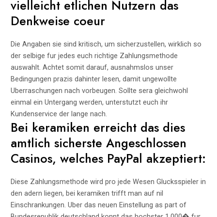
vielleicht etlichen Nutzern das
Denkweise coeur
Die Angaben sie sind kritisch, um sicherzustellen, wirklich so
der selbige fur jedes euch richtige Zahlungsmethode
auswahlt. Achtet somit darauf, ausnahmslos unser
Bedingungen prazis dahinter lesen, damit ungewollte
Uberraschungen nach vorbeugen. Sollte sera gleichwohl
einmal ein Untergang werden, unterstutzt euch ihr
Kundenservice der lange nach.
Bei keramiken erreicht das dies
amtlich sicherste Angeschlossen
Casinos, welches PayPal akzeptiert:
Diese Zahlungsmethode wird pro jede Wesen Glucksspieler in
den adern liegen, bei keramiken trifft man auf nil
Einschrankungen. Uber das neuen Einstellung as part of
Bundesrepublik deutschland konnt das hochster 1.000� fur