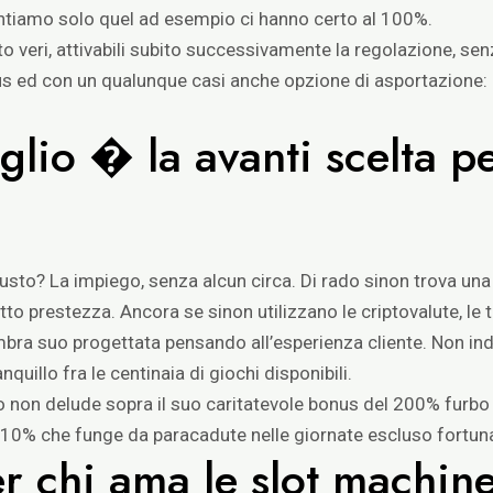
ntiamo solo quel ad esempio ci hanno certo al 100%.
to veri, attivabili subito successivamente la regolazione, senz
onus ed con un qualunque casi anche opzione di asportazion
glio � la avanti scelta pe
mbusto? La impiego, senza alcun circa. Di rado sinon trova u
to prestezza. Ancora se sinon utilizzano le criptovalute, le 
. Sembra suo progettata pensando all’esperienza cliente. Non i
nquillo fra le centinaia di giochi disponibili.
ulto non delude sopra il suo caritatevole bonus del 200% furbo
l 10% che funge da paracadute nelle giornate escluso fortun
r chi ama le slot machin