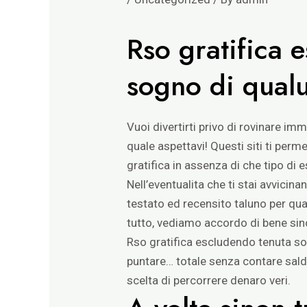
Rso gratifica 
sogno di qual
Vuoi divertirti privo di rovinare i
quale aspettavi! Questi siti ti perm
gratifica in assenza di che tipo di
Nell’eventualita che ti stai avvici
testato ed recensito taluno per qualc
tutto, vediamo accordo di bene sin
Rso gratifica escludendo tenuta sono 
puntare… totale senza contare salda
scelta di percorrere denaro veri.