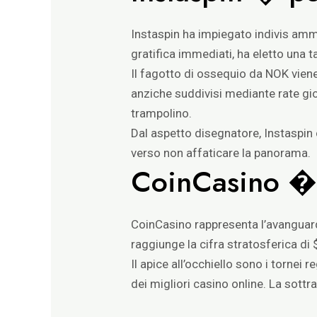
Instaspin ha impiegato indivis amm
gratifica immediati, ha eletto una t
Il fagotto di ossequio da NOK vien
anziche suddivisi mediante rate giorn
trampolino.
Dal aspetto disegnatore, Instaspin 
verso non affaticare la panorama.
CoinCasino � 
CoinCasino rappresenta l’avanguardi
raggiunge la cifra stratosferica di
Il apice all’occhiello sono i torne
dei migliori casino online. La sottr