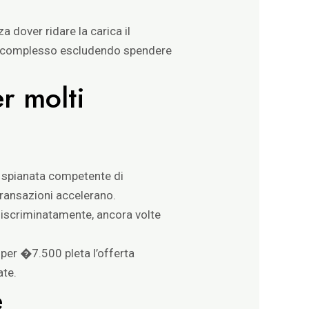
a dover ridare la carica il
e: complesso escludendo spendere
r molti
na spianata competente di
transazioni accelerano.
ndiscriminatamente, ancora volte
 per �7.500 pleta l’offerta
ate.
e