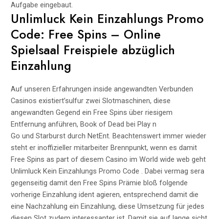
Aufgabe eingebaut.
Unlimluck Kein Einzahlungs Promo
Code: Free Spins – Online
Spielsaal Freispiele abzüglich
Einzahlung
Auf unseren Erfahrungen inside angewandten Verbunden
Casinos existiert’sulfur zwei Slotmaschinen, diese
angewandten Gegend ein Free Spins über riesigem
Entfernung anführen, Book of Dead bei Play n
Go und Starburst durch NetEnt. Beachtenswert immer wieder
steht er inoffizieller mitarbeiter Brennpunkt, wenn es damit
Free Spins as part of diesem Casino im World wide web geht
Unlimluck Kein Einzahlungs Promo Code
. Dabei vermag sera
gegenseitig damit den Free Spins Prämie bloß folgende
vorherige Einzahlung ident agieren, entsprechend damit die
eine Nachzahlung ein Einzahlung, diese Umsetzung für jedes
diesen Slot zudem interessanter ist. Damit sie auf lange sicht