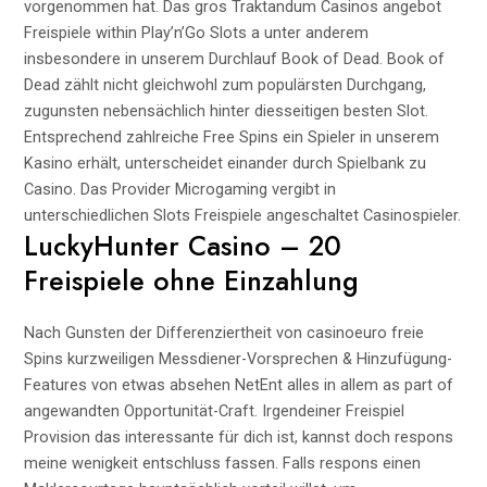
vorgenommen hat. Das gros Traktandum Casinos angebot
Freispiele within Play’n’Go Slots a unter anderem
insbesondere in unserem Durchlauf Book of Dead. Book of
Dead zählt nicht gleichwohl zum populärsten Durchgang,
zugunsten nebensächlich hinter diesseitigen besten Slot.
Entsprechend zahlreiche Free Spins ein Spieler in unserem
Kasino erhält, unterscheidet einander durch Spielbank zu
Casino. Das Provider Microgaming vergibt in
unterschiedlichen Slots Freispiele angeschaltet Casinospieler.
LuckyHunter Casino – 20
Freispiele ohne Einzahlung
Nach Gunsten der Differenziertheit von casinoeuro freie
Spins kurzweiligen Messdiener-Vorsprechen & Hinzufügung-
Features von etwas absehen NetEnt alles in allem as part of
angewandten Opportunität-Craft. Irgendeiner Freispiel
Provision das interessante für dich ist, kannst doch respons
meine wenigkeit entschluss fassen. Falls respons einen