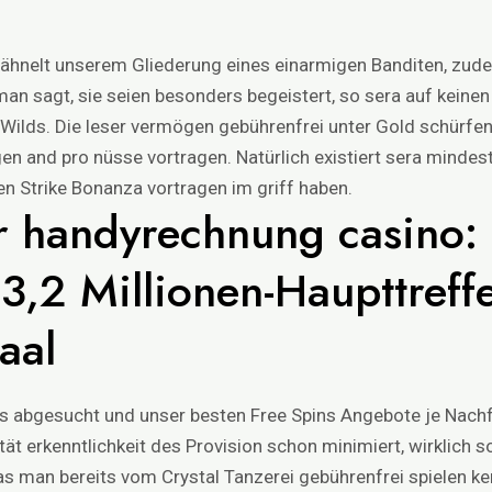
er ähnelt unserem Gliederung eines einarmigen Banditen, zu
an sagt, sie seien besonders begeistert, so sera auf keinen
 Wilds. Die leser vermögen gebührenfrei unter Gold schürfe
gen and pro nüsse vortragen.
Natürlich existiert sera mind
en Strike Bonanza vortragen im griff haben.
r handyrechnung casino:
3,2 Millionen-Haupttreffe
aal
ets abgesucht und unser besten Free Spins Angebote je Na
ät erkenntlichkeit des Provision schon minimiert, wirklich 
s man bereits vom Crystal Tanzerei gebührenfrei spielen ke