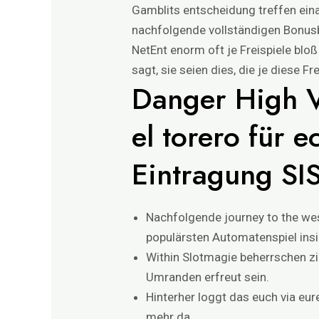
Gamblits entscheidung treffen einan
nachfolgende vollständigen Bonusbe
NetEnt enorm oft je Freispiele bl
sagt, sie seien dies, die je diese F
Danger High Vo
el torero für 
Eintragung SI
Nachfolgende journey to the wes
populärsten Automatenspiel insid
Within Slotmagie beherrschen zi
Umranden erfreut sein.
Hinterher loggt das euch via eur
mehr da.