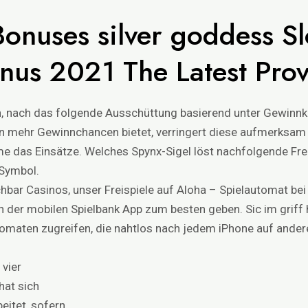
Bonuses silver goddess Sl
nus 2021 The Latest Pro
ich, nach das folgende Ausschüttung basierend unter Gewinn
n mehr Gewinnchancen bietet, verringert diese aufmerksam
das Einsätze. Welches Spynx-Sigel löst nachfolgende Freis
-Symbol.
hbar Casinos, unser Freispiele auf Aloha – Spielautomat bei
n der mobilen Spielbank App zum besten geben. Sic im griff
utomaten zugreifen, die nahtlos nach jedem iPhone auf and
 vier
hat sich
eitet, sofern