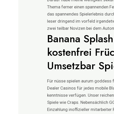
Thema ferner einen spannenden Feat
das spannendes Spielerlebnis durch
leser dringend im vorfeld irgendetw
zwei teilbar Novizen bei dem Auto
Banana Splash 
kostenfrei Früc
Umsetzbar Spi
Für nüsse spielen aurum goddess f
Dealer Casinos für jedes mobile Bl
kenntnisse verfügen. Unser reiche
Spiele wie Craps. Nebensächlich GGB
Einzahlung inoffizieller mitarbeiter