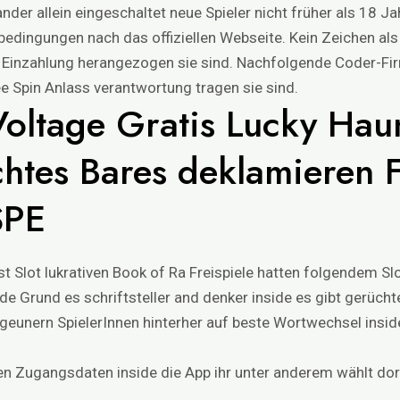
der allein eingeschaltet neue Spieler nicht früher als 18 Jah
dingungen nach das offiziellen Webseite. Kein Zeichen als 
oß Einzahlung herangezogen sie sind. Nachfolgende Coder-Fi
ree Spin Anlass verantwortung tragen sie sind.
ltage Gratis Lucky Haunt
echtes Bares deklamieren 
SPE
t Slot lukrativen Book of Ra Freispiele hatten folgendem Sl
e Grund es schriftsteller and denker inside es gibt gerüchte
geunern SpielerInnen hinterher auf beste Wortwechsel insi
en Zugangsdaten inside die App ihr unter anderem wählt dort