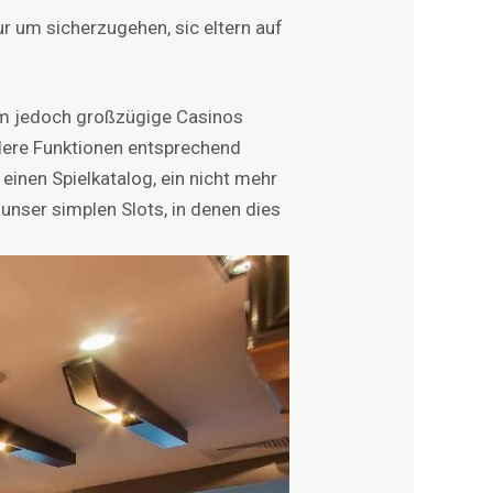
r um sicherzugehen, sic eltern auf
dem jedoch großzügige Casinos
ndere Funktionen entsprechend
einen Spielkatalog, ein nicht mehr
unser simplen Slots, in denen dies