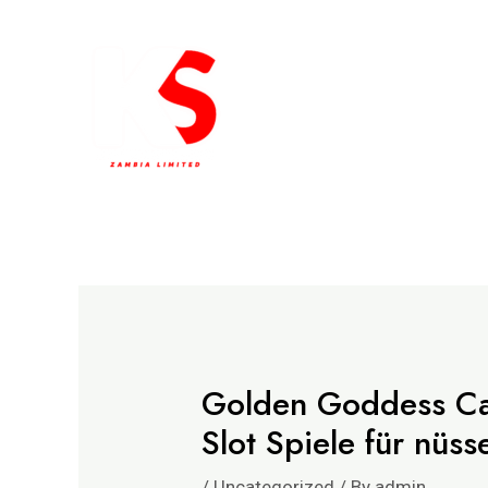
Skip
Post
to
navigation
content
Golden Goddess Cas
Slot Spiele für nüss
/
Uncategorized
/ By
admin