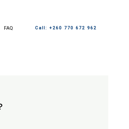
FAQ
Call: +260 770 672 962
?