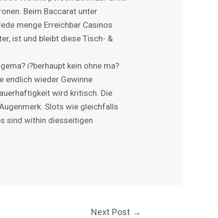
ronen. Beim Baccarat unter
 Jede menge Erreichbar Casinos
, ist und bleibt diese Tisch- &
gsgema? i?berhaupt kein ohne ma?
me endlich wieder Gewinne
erhaftigkeit wird kritisch. Die
 Augenmerk: Slots wie gleichfalls
s sind within diesseitigen
Next Post
→