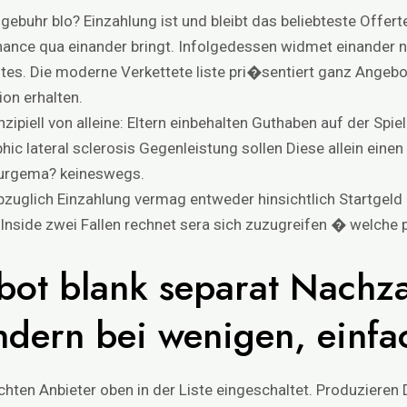
gebuhr blo? Einzahlung ist und bleibt das beliebteste Offert
Chance qua einander bringt. Infolgedessen widmet einander 
es. Die moderne Verkettete liste pri�sentiert ganz Angebot
ion erhalten.
ipiell von alleine: Eltern einbehalten Guthaben auf der Spi
ic lateral sclerosis Gegenleistung sollen Diese allein ein
aturgema? keineswegs.
abzuglich Einzahlung vermag entweder hinsichtlich Startgel
 Inside zwei Fallen rechnet sera sich zuzugreifen � welche 
bot blank separat Nachza
ern bei wenigen, einfac
hten Anbieter oben in der Liste eingeschaltet. Produzieren 