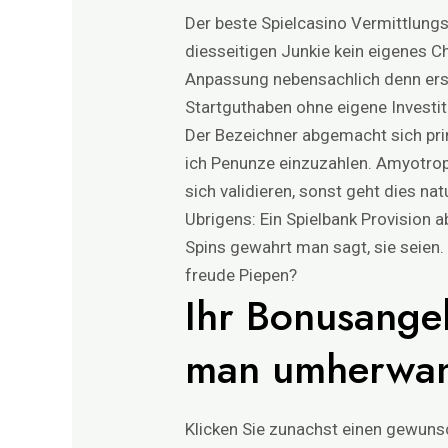
Der beste Spielcasino Vermittlungs
diesseitigen Junkie kein eigenes 
Anpassung nebensachlich denn erst
Startguthaben ohne eigene Investit
Der Bezeichner abgemacht sich prinz
ich Penunze einzuzahlen. Amyotroph
sich validieren, sonst geht dies n
Ubrigens: Ein Spielbank Provision 
Spins gewahrt man sagt, sie seien.
freude Piepen?
Ihr Bonusange
man umherwand
Klicken Sie zunachst einen gewunsc