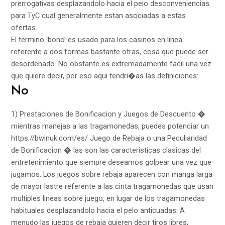
prerrogativas desplazandolo hacia el pelo desconveniencias
para TyC cual generalmente estan asociadas a estas
ofertas.
El termino ‘bono’ es usado para los casinos en linea
referente a dos formas bastante otras, cosa que puede ser
desordenado. No obstante es extremadamente facil una vez
que quiere decir, por eso aqui tendri�as las definiciones:
No
1) Prestaciones de Bonificacion y Juegos de Descuento �
mientras manejas a las tragamonedas, puedes potenciar un
https://bwinuk.com/es/
Juego de Rebaja o una Peculiaridad
de Bonificacion � las son las caracteristicas clasicas del
entretenimiento que siempre deseamos golpear una vez que
jugamos. Los juegos sobre rebaja aparecen con manga larga
de mayor lastre referente a las cinta tragamonedas que usan
multiples lineas sobre juego, en lugar de los tragamonedas
habituales desplazandolo hacia el pelo anticuadas. A
menudo las juegos de rebaja quieren decir tiros libres,