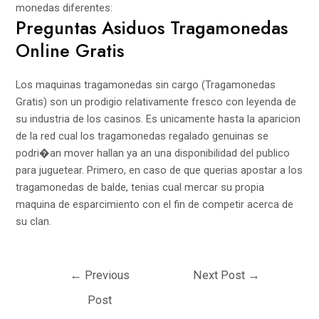
monedas diferentes:
Preguntas Asiduos Tragamonedas
Online Gratis
Los maquinas tragamonedas sin cargo (Tragamonedas
Gratis) son un prodigio relativamente fresco con leyenda de
su industria de los casinos. Es unicamente hasta la aparicion
de la red cual los tragamonedas regalado genuinas se
podri�an mover hallan ya an una disponibilidad del publico
para juguetear. Primero, en caso de que querias apostar a los
tragamonedas de balde, tenias cual mercar su propia
maquina de esparcimiento con el fin de competir acerca de
su clan.
←
Previous
Next Post
→
Post