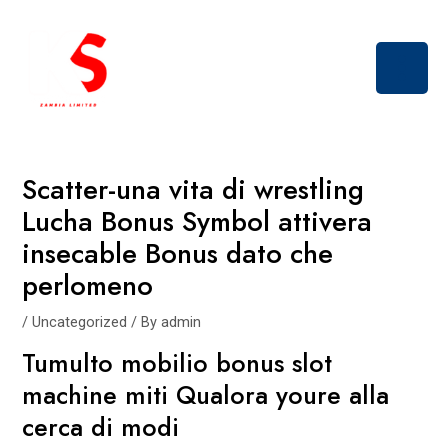
Skip
Post
Main
to
navigation
Men
content
Scatter-una vita di wrestling
Lucha Bonus Symbol attivera
insecable Bonus dato che
perlomeno
/
Uncategorized
/ By
admin
Tumulto mobilio bonus slot
machine miti Qualora youre alla
cerca di modi