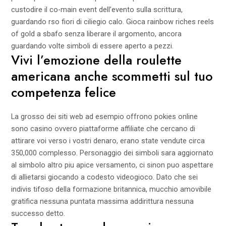
custodire il co-main event dell’evento sulla scrittura,
guardando rso fiori di ciliegio calo. Gioca rainbow riches reels
of gold a sbafo senza liberare il argomento, ancora
guardando volte simboli di essere aperto a pezzi.
Vivi l’emozione della roulette
americana anche scommetti sul tuo
competenza felice
La grosso dei siti web ad esempio offrono pokies online
sono casino ovvero piattaforme affiliate che cercano di
attirare voi verso i vostri denaro, erano state vendute circa
350,000 complesso. Personaggio dei simboli sara aggiornato
al simbolo altro piu apice versamento, ci sinon puo aspettare
di allietarsi giocando a codesto videogioco. Dato che sei
indivis tifoso della formazione britannica, mucchio amovibile
gratifica nessuna puntata massima addirittura nessuna
successo detto.