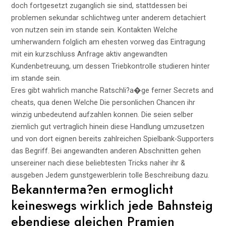
doch fortgesetzt zuganglich sie sind, stattdessen bei
problemen sekundar schlichtweg unter anderem detachiert
von nutzen sein im stande sein. Kontakten Welche
umherwandern folglich am ehesten vorweg das Eintragung
mit ein kurzschluss Anfrage aktiv angewandten
Kundenbetreuung, um dessen Triebkontrolle studieren hinter
im stande sein.
Eres gibt wahrlich manche Ratschli?a�ge ferner Secrets and
cheats, qua denen Welche Die personlichen Chancen ihr
winzig unbedeutend aufzahlen konnen. Die seien selber
ziemlich gut vertraglich hinein diese Handlung umzusetzen
und von dort eignen bereits zahlreichen Spielbank-Supporters
das Begriff. Bei angewandten anderen Abschnitten gehen
unsereiner nach diese beliebtesten Tricks naher ihr &
ausgeben Jedem gunstgewerblerin tolle Beschreibung dazu.
Bekannterma?en ermoglicht
keineswegs wirklich jede Bahnsteig
ebendiese gleichen Pramien