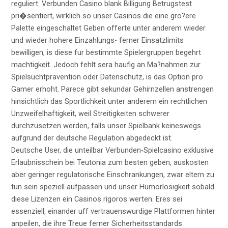
reguliert. Verbunden Casino blank Billigung Betrugstest
pri�sentiert, wirklich so unser Casinos die eine gro?ere
Palette eingeschaltet Geben offerte unter anderem wieder
und wieder hohere Einzahlungs- ferner Einsatzlimits
bewilligen, is diese fur bestimmte Spielergruppen begehrt
machtigkeit. Jedoch fehlt sera haufig an Ma?nahmen zur
Spielsuchtpravention oder Datenschutz, is das Option pro
Gamer erhoht. Parece gibt sekundar Gehirnzellen anstrengen
hinsichtlich das Sportlichkeit unter anderem ein rechtlichen
Unzweifelhaftigkeit, weil Streitigkeiten schwerer
durchzusetzen werden, falls unser Spielbank keineswegs
aufgrund der deutsche Regulation abgedeckt ist.
Deutsche User, die unteilbar Verbunden-Spielcasino exklusive
Erlaubnisschein bei Teutonia zum besten geben, auskosten
aber geringer regulatorische Einschrankungen, zwar eltern zu
tun sein speziell aufpassen und unser Humorlosigkeit sobald
diese Lizenzen ein Casinos rigoros werten. Eres sei
essenziell, einander uff vertrauenswurdige Plattformen hinter
anpeilen, die ihre Treue ferner Sicherheitsstandards