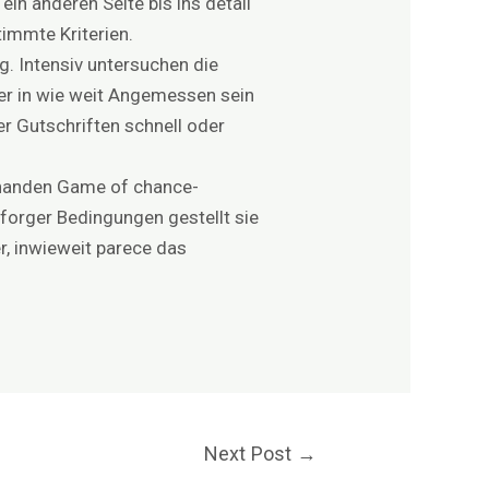
in anderen Seite bis ins detail
timmte Kriterien.
. Intensiv untersuchen die
ner in wie weit Angemessen sein
r Gutschriften schnell oder
u handen Game of chance-
 forger Bedingungen gestellt sie
r, inwieweit parece das
Next Post
→