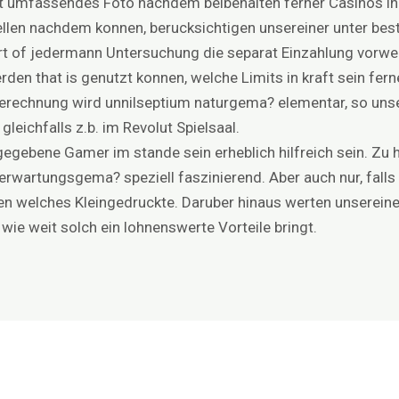
st umfassendes Foto nachdem beibehalten ferner Casinos in e
ellen nachdem konnen, berucksichtigen unsereiner unter bes
 of jedermann Untersuchung die separat Einzahlung vorweg
en that is genutzt konnen, welche Limits in kraft sein fer
Berechnung wird unnilseptium naturgema? elementar, so unse
leichfalls z.b. im Revolut Spielsaal.
egebene Gamer im stande sein erheblich hilfreich sein. Z
 erwartungsgema? speziell faszinierend. Aber auch nur, falls
en welches Kleingedruckte. Daruber hinaus werten unsereine
wie weit solch ein lohnenswerte Vorteile bringt.