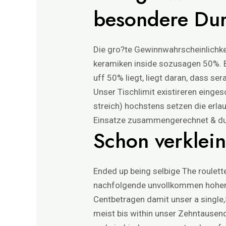
besondere Dur
Die gro?te Gewinnwahrscheinlichkei
keramiken inside sozusagen 50%. B
uff 50% liegt, liegt daran, dass ser
Unser Tischlimit existireren einge
streich) hochstens setzen die erla
Einsatze zusammengerechnet & durf
Schon verklein
Ended up being selbige The roulett
nachfolgende unvollkommen hohen E
Centbetragen damit unser a singl
meist bis within unser Zehntausende