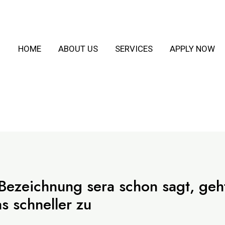
HOME
ABOUT US
SERVICES
APPLY NOW
 Bezeichnung sera schon sagt, geh
s schneller zu