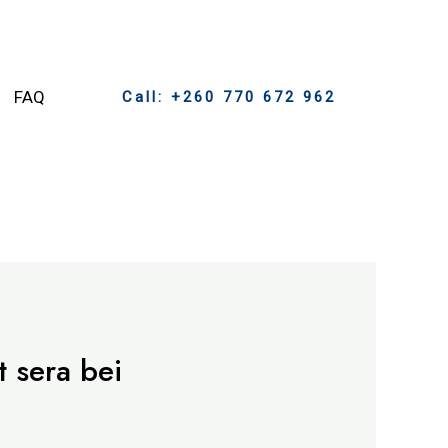
FAQ
Call: +260 770 672 962
t sera bei