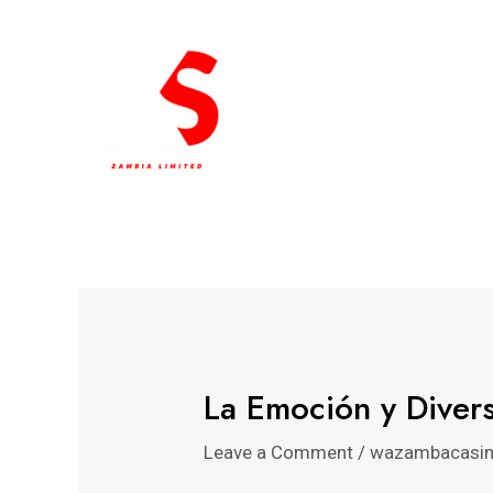
Skip
Post
to
navigation
content
La Emoción y Diver
Leave a Comment
/
wazambacasi