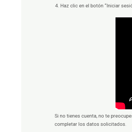
Haz clic en el botón “Iniciar ses
Si no tienes cuenta, no te preocupe
completar los datos solicitados.