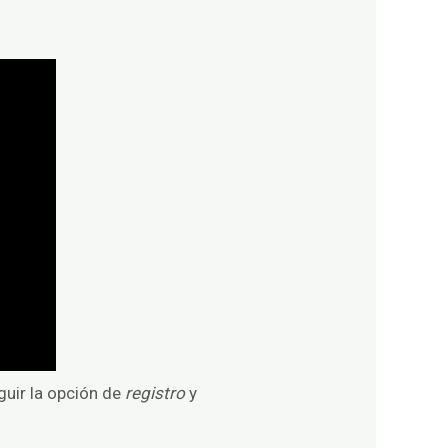
guir la opción de
registro
y