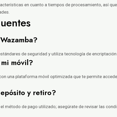
acterísticas en cuanto a tiempos de procesamiento, así qu
ades.
cuentes
n Wazamba?
stándares de seguridad y utiliza tecnología de encriptació
 mi móvil?
on una plataforma móvil optimizada que te permite acceder
depósito y retiro?
n el método de pago utilizado; asegúrate de revisar las cond