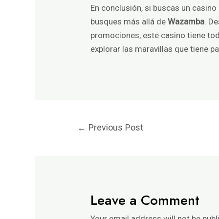
En conclusión, si buscas un casino
busques más allá de
Wazamba
. D
promociones, este casino tiene tod
explorar las maravillas que tiene pa
←
Previous Post
Leave a Comment
Your email address will not be publ